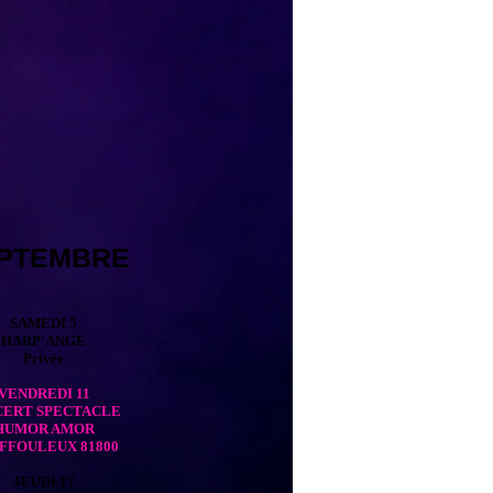
PTEMBRE
SAMEDI 5
HARP'ANGE
Privée
VENDREDI 11
CERT SPECTACLE
HUMOR AMOR
FFOULEUX 81800
JEUDI 17​