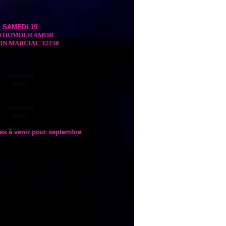
Graulhet
privé
SAMEDI 19
 HUMOUR AMOR
IN MARCIAC 32230
MARDI 22​
Graulhet
privé
JEUDI 24
Graulhet
privé
tes à venir pour septembre