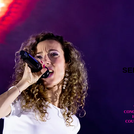
SE
CON
COU