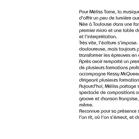
Pour Méliss Torne, la musique
d'offrir un peu de lumière au
Née à Toulouse dans une fami
premier micro et une table d
et l'interprétation.
Très vite, l'écriture s'impose.
douloureuse, mais toujours p
transformer les épreuves en 
Après avoir remporté un prem
de plusieurs formations prof
accompagne Kessy McQueen au
dirigeant plusieurs formatio
Aujourd'hui, Méliss partage s
spectacle de compositions or
groove et chanson française,
même.
Reconnue pour sa présence sc
l'on rit, où l'on s'émeut, et 