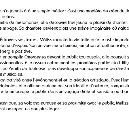
 n'a jamais été un simple métier : c'est une manière de créer du li
x autres.
lle de mélomanes, elle découvre très jeune le plaisir de chanter. À
e mixage. Sa chambre devient alors une scène imaginaire où naît d
 À travers ses textes, Méliss raconte la vie telle qu'elle est : imparfa
leine d'espoir. Son univers mêle humour, émotion et authenticité, 
énergie positive.
ier tremplin Emergenza devant le public toulousain, elle poursuit 
essionnelles. Elle assure notamment les premières parties de Willy 
 Zénith de Toulouse, puis développe son expérience de directrice
ns musicales.
on activité entre l'événementiel et la création artistique. Avec Hu
iginales, elle affirme pleinement son identité d'auteure, compositri
 elle embarque le public dans un voyage drôle et sensible où chacu
énique, sa voix chaleureuse et sa proximité avec le public, Méliss
dont on repart un peu plus léger.