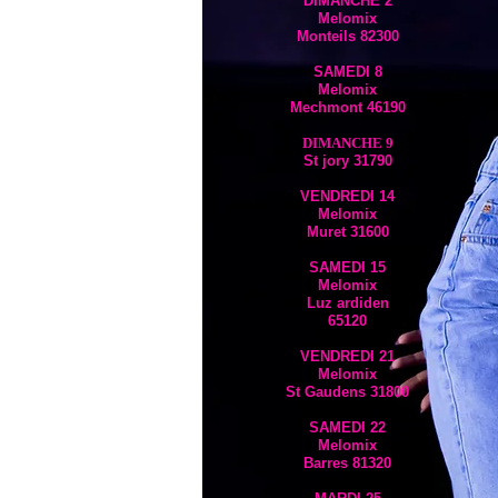
DIMANCHE 2
Melomix
Monteils 82300
SAMEDI 8
Melomix
Mechmont 46190
DIMANCHE 9
St jory 31790
VENDREDI 14
Melomix
Muret 31600
SAMEDI 15
Melomix
Luz ardiden
65120
VENDREDI 21
Melomix
St Gaudens 31800
SAMEDI 22
Melomix
Barres 81320